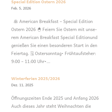
Special Edition Ostern 2026
Feb. 5, 2026
🥞 Ame­ri­can Break­fast – Spe­cial Edi­ti­on
Ostern 2026 🐣 Fei­ern Sie Ostern mit unse­
rem Ame­ri­can Break­fast Spe­cial Edi­ti­onund
genie­ßen Sie einen beson­de­ren Start in den
Feiertag. 🗓 Oster­sonn­tag• Früh­tauf­ste­her:
9:00 – 11:00 Uhr•...
Winterferien 2025/2026
Dez. 11, 2025
Öff­nungs­zei­ten Ende 2025 und Anfang 2026
Auch die­ses Jahr steht Weih­nach­ten die