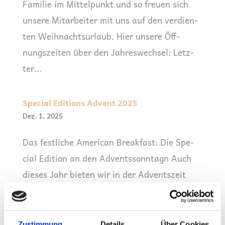
Fami­lie im Mit­tel­punkt und so freu­en sich
unse­re Mit­ar­bei­ter mit uns auf den ver­dien­
ten Weih­nachts­ur­laub. Hier unse­re Öff­
nungs­zei­ten über den Jahreswechsel: Letz­
ter...
Special Editions Advent 2025
Dez. 1, 2025
Das fest­li­che Ame­ri­can Break­fast: Die Spe­
cial Edi­ti­on an den Adventssonntagn Auch
die­ses Jahr bie­ten wir in der Advents­zeit
wie­der unse­re exklu­si­ven Spe­cial Edi­ti­ons
an. Für nur einen klei­nen Auf­preis (gesamt
29,90€ zzgl. Geträn­ke) erhal­ten Sie...
Zustimmung
Details
Über Cookies