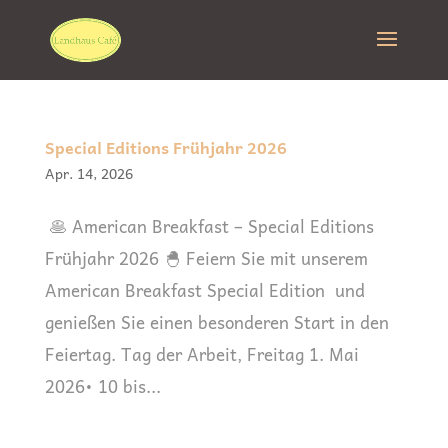
Special Editions Frühjahr 2026
Apr. 14, 2026
🥞 Ame­ri­can Break­fast – Spe­cial Edi­ti­ons
Früh­jahr 2026 🐣 Fei­ern Sie mit unse­rem
Ame­ri­can Break­fast Spe­cial Edi­ti­on und
genie­ßen Sie einen beson­de­ren Start in den
Feiertag. Tag der Arbeit, Frei­tag 1. Mai
2026• 10 bis...