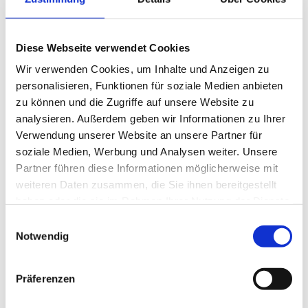
Special Editions Ostern
Diese Webseite verwendet Cookies
Feb. 19, 2025
Wir verwenden Cookies, um Inhalte und Anzeigen zu
personalisieren, Funktionen für soziale Medien anbieten
Ostern 2025: Unse­re belieb­ten Spe­cial
zu können und die Zugriffe auf unsere Website zu
Editions Auch die­ses Jahr bie­ten wir zu
analysieren. Außerdem geben wir Informationen zu Ihrer
Verwendung unserer Website an unsere Partner für
Ostern wie­der unse­re exklu­si­ven Spe­cial Edi­
soziale Medien, Werbung und Analysen weiter. Unsere
ti­ons an: Oster­sonn­tag, 20. April 2025 🍳
Partner führen diese Informationen möglicherweise mit
Ame­ri­can Break­fast Spe­cial Edition Für
weiteren Daten zusammen, die Sie ihnen bereitgestellt
haben oder die sie im Rahmen Ihrer Nutzung der Dienste
Früh­auf­ste­her: 9:00 – 11:00 Uhr...
gesammelt haben.
Einwilligungsauswahl
Notwendig
NACHRICHTEN
Präferenzen
Special Editions Frühjahr 2026