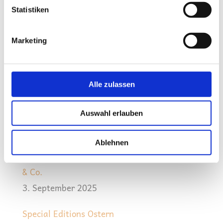
14. April 2026
Statistiken
Special Edition Ostern 2026
Marketing
5. Februar 2026
Winterferien 2025/2026
Alle zulassen
11. Dezember 2025
Special Editions Advent 2025
Auswahl erlauben
1. Dezember 2025
Ablehnen
Thanksgiving Buffet mit großem Truthahn
& Co.
3. September 2025
Special Editions Ostern