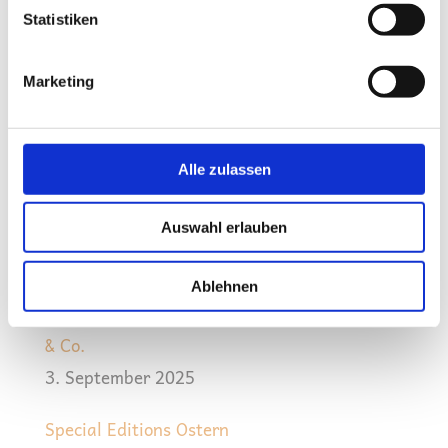
14. April 2026
Statistiken
Special Edition Ostern 2026
Marketing
5. Februar 2026
Winterferien 2025/2026
Alle zulassen
11. Dezember 2025
Special Editions Advent 2025
Auswahl erlauben
1. Dezember 2025
Ablehnen
Thanksgiving Buffet mit großem Truthahn
& Co.
3. September 2025
Special Editions Ostern