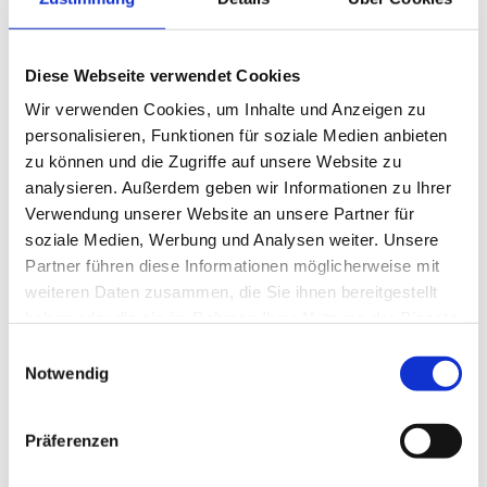
Special Editions Ostern
Diese Webseite verwendet Cookies
Feb. 19, 2025
Wir verwenden Cookies, um Inhalte und Anzeigen zu
personalisieren, Funktionen für soziale Medien anbieten
Ostern 2025: Unse­re belieb­ten Spe­cial
zu können und die Zugriffe auf unsere Website zu
Editions Auch die­ses Jahr bie­ten wir zu
analysieren. Außerdem geben wir Informationen zu Ihrer
Verwendung unserer Website an unsere Partner für
Ostern wie­der unse­re exklu­si­ven Spe­cial Edi­
soziale Medien, Werbung und Analysen weiter. Unsere
ti­ons an: Oster­sonn­tag, 20. April 2025 🍳
Partner führen diese Informationen möglicherweise mit
Ame­ri­can Break­fast Spe­cial Edition Für
weiteren Daten zusammen, die Sie ihnen bereitgestellt
haben oder die sie im Rahmen Ihrer Nutzung der Dienste
Früh­auf­ste­her: 9:00 – 11:00 Uhr...
gesammelt haben.
Einwilligungsauswahl
Notwendig
NACHRICHTEN
Präferenzen
Special Editions Frühjahr 2026