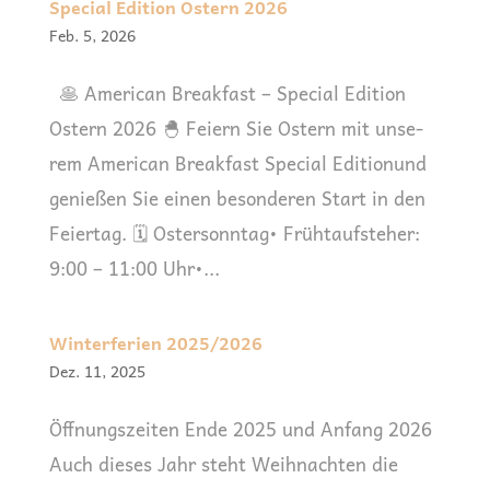
Special Edition Ostern 2026
Feb. 5, 2026
🥞 Ame­ri­can Break­fast – Spe­cial Edi­ti­on
Ostern 2026 🐣 Fei­ern Sie Ostern mit unse­
rem Ame­ri­can Break­fast Spe­cial Edi­ti­onund
genie­ßen Sie einen beson­de­ren Start in den
Feiertag. 🗓 Oster­sonn­tag• Früh­tauf­ste­her:
9:00 – 11:00 Uhr•...
Winterferien 2025/2026
Dez. 11, 2025
Öff­nungs­zei­ten Ende 2025 und Anfang 2026
Auch die­ses Jahr steht Weih­nach­ten die