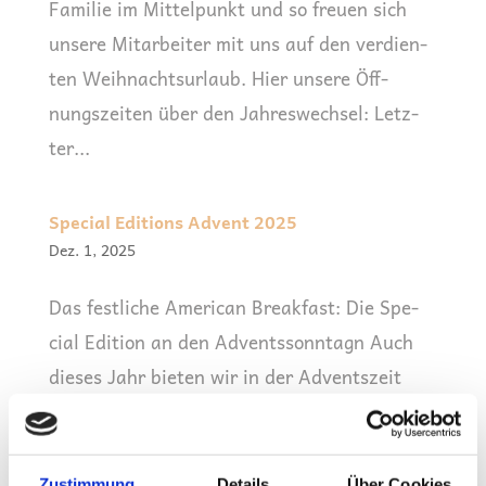
Fami­lie im Mit­tel­punkt und so freu­en sich
unse­re Mit­ar­bei­ter mit uns auf den ver­dien­
ten Weih­nachts­ur­laub. Hier unse­re Öff­
nungs­zei­ten über den Jahreswechsel: Letz­
ter...
Special Editions Advent 2025
Dez. 1, 2025
Das fest­li­che Ame­ri­can Break­fast: Die Spe­
cial Edi­ti­on an den Adventssonntagn Auch
die­ses Jahr bie­ten wir in der Advents­zeit
wie­der unse­re exklu­si­ven Spe­cial Edi­ti­ons
an. Für nur einen klei­nen Auf­preis (gesamt
29,90€ zzgl. Geträn­ke) erhal­ten Sie...
Zustimmung
Details
Über Cookies