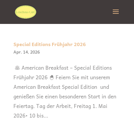
Special Editions Frühjahr 2026
Apr. 14, 2026
🥞 Ame­ri­can Break­fast – Spe­cial Edi­ti­ons
Früh­jahr 2026 🐣 Fei­ern Sie mit unse­rem
Ame­ri­can Break­fast Spe­cial Edi­ti­on und
genie­ßen Sie einen beson­de­ren Start in den
Feiertag. Tag der Arbeit, Frei­tag 1. Mai
2026• 10 bis...