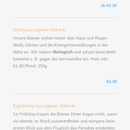
ab €5,95
Honig aus eigener Imkerei
Unse­re Bie­nen ste­hen hin­ter dem Haus und flie­gen
Wald, Gär­ten und die Klein­gar­ten­sied­lun­gen in der
Nähe an. Wir imkern
öko­lo­gisch
und set­zen kei­ne Medi­
ka­men­te z. B. gegen die Var­roa­mil­be ein. Preis inkl.
€1,00 Pfand. 250g
€6,90
Rapshonig aus eigener Imkerei
Im Früh­ling trau­en die Bie­nen Ihren Augen nicht, wenn
sie abends im Stock zusa­men­fin­den und mor­gens beim
ers­ten Blick aus dem Flug­loch das Para­dies ent­de­cken.