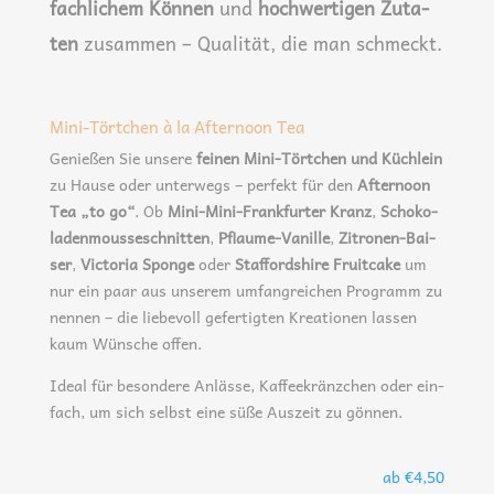
fach­li­chem Kön­nen
und
hoch­wer­ti­gen Zuta­
ten
zusam­men – Qua­li­tät, die man schmeckt.
Mini-Törtchen à la Afternoon Tea
Genie­ßen Sie unse­re
fei­nen Mini-Tört­chen und Küch­lein
zu Hau­se oder unter­wegs – per­fekt für den
After­noon
Tea „to go“
. Ob
Mini-Mini-Frank­fur­ter Kranz
,
Scho­ko­
la­den­mousse­schnit­ten
,
Pflau­me-Vanil­le
,
Zitro­nen-Bai­
ser
,
Vic­to­ria Spon­ge
oder
Staf­ford­shire Fruit­ca­ke
um
nur ein paar aus unse­rem umfang­rei­chen Pro­gramm zu
nen­nen – die lie­be­voll gefer­tig­ten Krea­tio­nen las­sen
kaum Wün­sche offen.
Ide­al für beson­de­re Anläs­se, Kaf­fee­kränz­chen oder ein­
fach, um sich selbst eine süße Aus­zeit zu gönnen.
ab €4,50