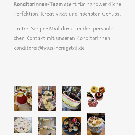
Kon­di­to­rin­nen-Team
steht für hand­werk­li­che
Per­fek­ti­on, Krea­ti­vi­tät und höchs­ten Genuss.
Tre­ten Sie per Mail direkt in den per­sön­li­
chen Kon­takt mit unse­ren Kon­di­to­rin­nen:
konditorei@haus-honigstal.de