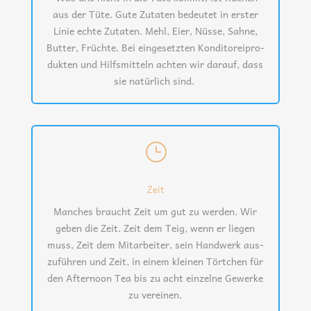
aus der Tüte. Gute Zuta­ten bedeu­tet in ers­ter
Linie ech­te Zuta­ten. Mehl, Eier, Nüs­se, Sah­ne,
But­ter, Früch­te. Bei ein­ge­setz­ten Kon­di­to­rei­pro­
duk­ten und Hilfs­mit­teln ach­ten wir dar­auf, dass
sie natür­lich sind.
}
Zeit
Man­ches braucht Zeit um gut zu wer­den. Wir
geben die Zeit. Zeit dem Teig, wenn er lie­gen
muss, Zeit dem Mit­ar­bei­ter, sein Hand­werk aus­
zu­füh­ren und Zeit, in einem klei­nen Tört­chen für
den After­noon Tea bis zu acht ein­zel­ne Gewer­ke
zu vereinen.