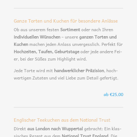
Ganze Torten und Kuchen für besondere Anlässe
Ob aus unse­rem fes­ten
Sor­ti­ment
oder nach Ihren
indi­vi­du­el­len Wün­schen
– unse­re
gan­zen Tor­ten und
Kuchen
machen jeden Anlass unver­gess­lich. Per­fekt für
Hoch­zei­ten, Tau­fen, Geburts­ta­ge
oder jede ande­re Fei­
er, bei der Süßes zum High­light wird.
Jede Tor­te wird mit
hand­werk­li­cher Prä­zi­si­on
, hoch­
wer­ti­gen Zuta­ten und viel Lie­be zum Detail gefertigt.
ab €25,00
Englischer Teekuchen aus dem National Trust
Direkt
aus Lon­don nach Wup­per­tal
gebracht: Ein klas­
si­sches Rezept aus dem
Natio­nal Trust Eng­land
. Die