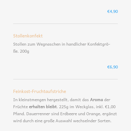
€4,90
Stollenkonfekt
Stol­len zum Weg­na­schen in hand­li­cher Kon­fekt­grö­
ße. 200g
€6,90
Feinkost-Fruchtaufstriche
In kleinst­men­gen her­ge­stellt, damit das
Aro­ma
der
Früch­te
erhal­ten bleibt
. 225g im Weck­glas, inkl. €1,00
Pfand. Dau­er­ren­ner sind Erd­bee­re und Oran­ge, ergänzt
wird durch eine gro­ße Aus­wahl wech­seln­der Sorten.