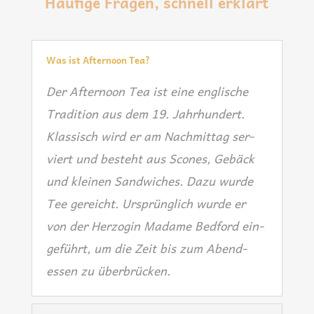
Häufige Fragen, schnell erklärt
Was ist Afternoon Tea?
Der After­noon Tea ist eine eng­li­sche
Tra­di­ti­on aus dem 19. Jahr­hun­dert.
Klas­sisch wird er am Nach­mit­tag ser­
viert und besteht aus Sco­nes, Gebäck
und klei­nen Sand­wi­ches. Dazu wur­de
Tee gereicht. Ursprüng­lich wur­de er
von der Her­zo­gin Madame Bedford ein­
ge­führt, um die Zeit bis zum Abend­
essen zu überbrücken.