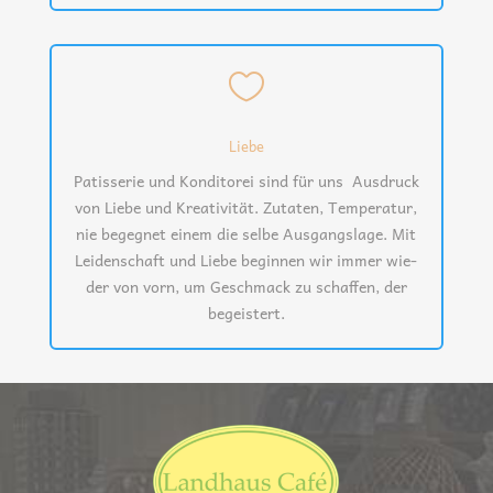

Liebe
Patis­se­rie und Kon­di­to­rei sind für uns Aus­druck
von Lie­be und Krea­ti­vi­tät. Zuta­ten, Tem­pe­ra­tur,
nie begeg­net einem die sel­be Aus­gangs­la­ge. Mit
Lei­den­schaft und Lie­be begin­nen wir immer wie­
der von vorn, um Geschmack zu schaf­fen, der
begeistert.