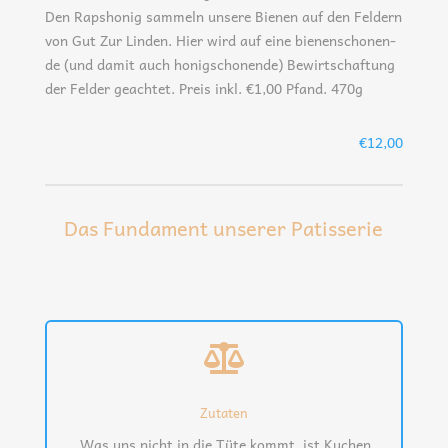
Den Raps­ho­nig sam­meln unse­re Bie­nen auf den Fel­dern
von Gut Zur Lin­den. Hier wird auf eine bie­nen­scho­nen­
de (und damit auch honig­scho­nen­de) Bewirt­schaf­tung
der Fel­der geach­tet. Preis inkl. €1,00 Pfand. 470g
€12,00
Das Fundament unserer Patisserie

Zutaten
Was uns nicht in die Tüte kommt, ist Kuchen