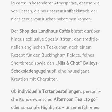
la car­te
in beson­de­rer Atmo­sphä­re
, eben­so wie
von Gäs­ten, die bei unse­rem Kaf­fee­klatsch gar
nicht genug vom Kuchen bekom­men können.
Der
Shop des Land­haus Cafés
bie­tet dar­über
hin­aus exklu­si­ve Spe­zia­li­tä­ten: den tra­di­tio­
nel­len eng­li­schen Tee­ku­chen nach einem
Rezept für den Buck­ing­ham Palace, fei­nes
Short­bread sowie den
„Nils & Chat“ Bai­leys-
Scho­ko­la­den­gu­gel­hupf
, eine haus­ei­ge­ne
Krea­ti­on mit Charakter.
Ob
indi­vi­du­el­le Tor­ten­be­stel­lun­gen
, per­sön­li­
che Kun­den­wün­sche,
After­noon Tea „to go“
oder sai­so­na­le High­lights – unser erfah­re­nes