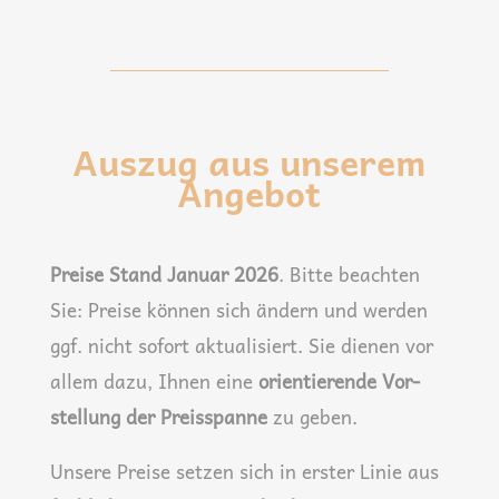
Auszug aus unserem
Angebot
Prei­se Stand Janu­ar 2026
. Bit­te beach­ten
Sie: Prei­se kön­nen sich ändern und wer­den
ggf. nicht sofort aktua­li­siert. Sie die­nen vor
allem dazu, Ihnen eine
ori­en­tie­ren­de Vor­
stel­lung der Preis­span­ne
zu geben.
Unse­re Prei­se set­zen sich in ers­ter Linie aus