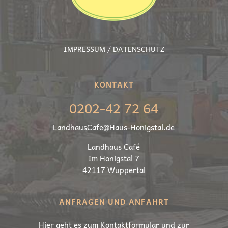
IMPRESSUM / DATENSCHUTZ
KONTAKT
0202-42 72 64
LandhausCafe@Haus-Honigstal.de
Land­haus Café
Im Honig­stal 7
42117 Wuppertal
ANFRAGEN UND ANFAHRT
Hier geht es zum Kon­takt­for­mu­lar und zur