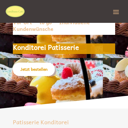
Vor Ort — to go — Individuelle
Kundenwünsche
Konditorei Patisserie
Jetzt bestel­len
Patisserie Konditorei