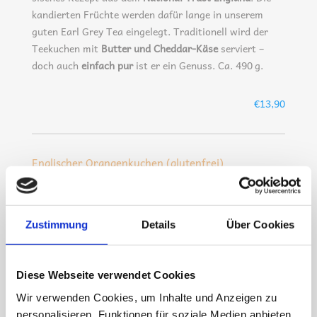
kan­dier­ten Früch­te wer­den dafür lan­ge in unse­rem
guten Earl Grey Tea ein­ge­legt. Tra­di­tio­nell wird der
Tee­ku­chen mit
But­ter und Ched­dar-Käse
ser­viert –
doch auch
ein­fach pur
ist er ein Genuss. Ca. 490 g.
€13,90
Englischer Orangenkuchen (glutenfrei)
Ein
saf­ti­ger
Kuchen mit inten­si­vem Oran­gen­ge­
schmack, der ganz ohne Mehl aus­kommt. Sehr saf­tig
per­fekt als Des­sert. Ca. 490g
Zustimmung
Details
Über Cookies
€13,90
Diese Webseite verwendet Cookies
Wir verwenden Cookies, um Inhalte und Anzeigen zu
“Nils & Chat” Baileys Schokoladengugelhupf
personalisieren, Funktionen für soziale Medien anbieten