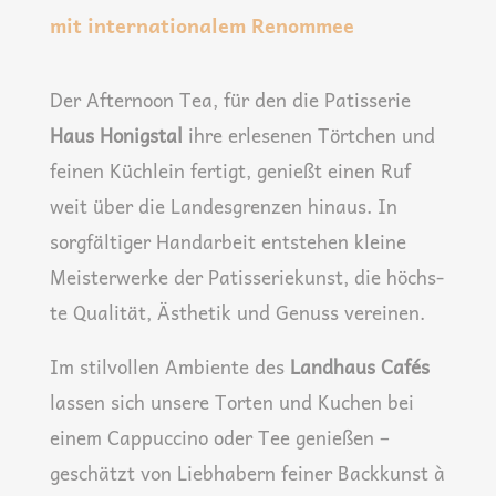
mit internationalem Renommee
Der After­noon Tea, für den die Patis­se­rie
Haus Honig­stal
ihre erle­se­nen Tört­chen und
fei­nen Küch­lein fer­tigt, genießt einen Ruf
weit über die Lan­des­gren­zen hin­aus. In
sorg­fäl­ti­ger Hand­ar­beit ent­ste­hen klei­ne
Meis­ter­wer­ke der Patis­se­rie­kunst, die höchs­
te Qua­li­tät, Ästhe­tik und Genuss vereinen.
Im stil­vol­len Ambi­en­te des
Land­haus Cafés
las­sen sich unse­re Tor­ten und Kuchen bei
einem Cap­puc­ci­no oder Tee genie­ßen –
geschätzt von Lieb­ha­bern fei­ner Back­kunst à